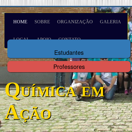
HOME
SOBRE
ORGANIZAÇÃO
GALERIA
LOCAL
APOIO
CONTATO
Estudantes
Professores
Química em
Ação